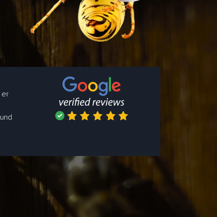
 er
 und