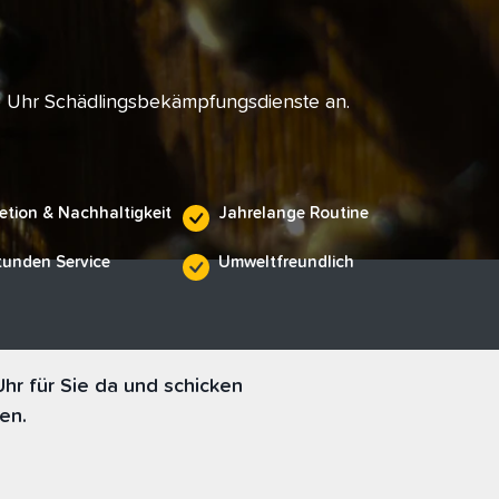
e Uhr Schädlingsbekämpfungsdienste an.
etion & Nachhaltigkeit
Jahrelange Routine
tunden Service
Umweltfreundlich
r für Sie da und schicken
en.