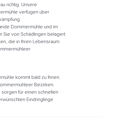
u richtig. Unsere
ermühle verfügen über
ekämpfung.
nheide Dommermühle und im
Sie von Schädlingen belagert
en, die in Ihren Lebensraum
Dommermühleer
mühle kommt bald zu Ihnen.
e Dommermühleer Bezirken.
orgen für einen schnellen
rwünschten Eindringlinge