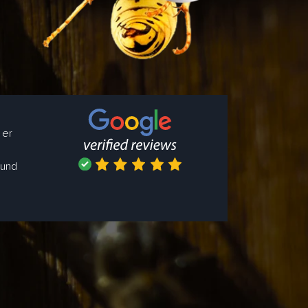
 er
 und