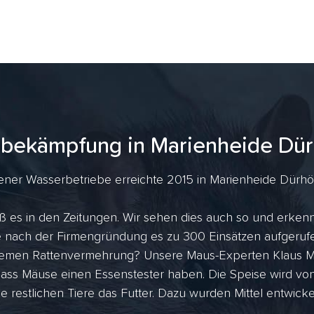
nbekämpfung in Marienheide Dür
ener Wasserbetriebe erreichte 2015 in Marienheide Dürhölz
ß es in den Zeitungen. Wir sehen dies auch so und erkenn
ahre nach der Firmengründung es zu 300 Einsätzen aufger
tremen Rattenvermehrung? Unsere Maus-Experten Klaus Me
dass Mäuse einen Essenstester haben. Die Speise wird vo
ie restlichen Tiere das Futter. Dazu wurden Mittel entwicke