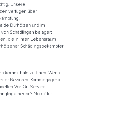
chtig. Unsere
lzen verfügen über
ekämpfung.
heide Dürhölzen und im
 von Schädlingen belagert
en, die in Ihren Lebensraum
ürhölzener Schädlingsbekämpfer
en kommt bald zu Ihnen. Wenn
lzener Bezirken. Kammerjäger in
nellen Vor-Ort-Service.
glinge herein? Notruf für