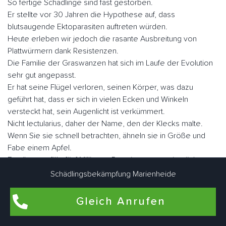
So fertige Schädlinge sind fast gestorben.
Er stellte vor 30 Jahren die Hypothese auf, dass
blutsaugende Ektoparasiten auftreten würden.
Heute erleben wir jedoch die rasante Ausbreitung von
Plattwürmern dank Resistenzen.
Die Familie der Graswanzen hat sich im Laufe der Evolution
sehr gut angepasst.
Er hat seine Flügel verloren, seinen Körper, was dazu
geführt hat, dass er sich in vielen Ecken und Winkeln
versteckt hat, sein Augenlicht ist verkümmert.
Nicht lectularius, daher der Name, den der Klecks malte.
Wenn Sie sie schnell betrachten, ähneln sie in Größe und
Fabe einem Apfel.
Es gibt ungefähr fünf Millionen Parasiten, wenn sie nüchtern
sind, aber sie können eine Größe von fast einem Zoll
Schädlingsbekämpfung Marienheide
erreichen.
Gleich Anrufen
Der Mensch ist der Hauptwirt blutsaugender Ektoparasiten.
Sie können aber auch als Zweitwirte für Nagetiere, Geflügel