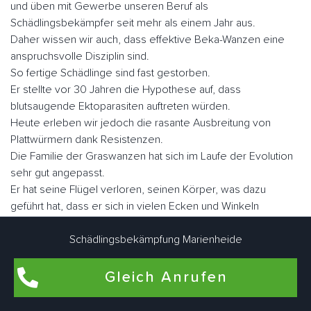
und üben mit Gewerbe unseren Beruf als
Schädlingsbekämpfer seit mehr als einem Jahr aus.
Daher wissen wir auch, dass effektive Beka-Wanzen eine
anspruchsvolle Disziplin sind.
So fertige Schädlinge sind fast gestorben.
Er stellte vor 30 Jahren die Hypothese auf, dass
blutsaugende Ektoparasiten auftreten würden.
Heute erleben wir jedoch die rasante Ausbreitung von
Plattwürmern dank Resistenzen.
Die Familie der Graswanzen hat sich im Laufe der Evolution
sehr gut angepasst.
Er hat seine Flügel verloren, seinen Körper, was dazu
geführt hat, dass er sich in vielen Ecken und Winkeln
versteckt hat, sein Augenlicht ist verkümmert.
Nicht lectularius, daher der Name, den der Klecks malte.
Schädlingsbekämpfung Marienheide
Wenn Sie sie schnell betrachten, ähneln sie in Größe und
Fabe einem Apfel.
Gleich Anrufen
Es gibt ungefähr fünf Millionen Parasiten, wenn sie nüchtern
sind, aber sie können eine Größe von fast einem Zoll