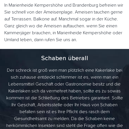
In Marienheide Kempershöhe und Brandenburg befreien wir
Sie schnell von der Ameisenplage. Ameisen tauchen gerne
auf Terrassen. Balkone auf. Manchmal sogar in der Küche.
Ganz gleich wo die Ameisen auftauchen. wenn Sie einen
Kammerjäger brauchen, in Marienheide Kempershöhe oder
Umland leben, dann rufen Sie uns an.
Schaben überall
Der schreck ist groß wen man plötzlich eine Kakerlake bei
sich zuhause entdeckt schlimmer ist es, wenn man ein
Lebensmittel Geschäft oder Gastronomie besitz und die
Kakerlaken sich da vermehret haben, sollte es zu sowas
kommen ist die Schließung des Betriebes garantiert. Sollte
Ihr Geschäft, Arbeitsstelle oder Ihr Haus von Schaben
befallen sein ist es Ihre Pflicht dies rasch dem
Gesundheitsamt zu melden. Da die Schaben keine
herkömmlichen Insekten sind steht die Frage offen wie die