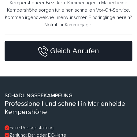
Kempershöheer Bezirken. Kammerjäger in Marienheide
Kempershöhe sorgen für einen schnellen Vor-Ort-Service.
Kommen irgendwelche unerwünschten Eindringlinge herein?
Notruf für Kammerjäger
Gleich Anrufen
SCHÄDLINGSBEKÄMPFUNG
Professionell und schnell in Marienheide
Kempershöhe
Faire Preisgestaltung
Zahlung: Bar oder EC-Karte