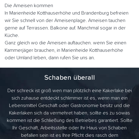
Die Ameisen kommen
In Marienheide Kotthauserhöhe und Brandenburg befreien
wir Sie schnell von der Ameisenplage. Ameisen tauchen
gerne auf Terrassen. Balkone auf. Manchmal sogar in der
Küche.
Ganz gleich wo die Ameisen auftauchen. wenn Sie einen
Kammerjäger brauchen, in Marienheide Kotthauserhöhe
oder Umland leben, dann rufen Sie uns an.
Schaben überall
Der schreck ist groß wen man plötzlich eine Kakerlake bei
sich zuhause entdeckt schlimmer ist es, wenn man ein
Lebensmittel Geschäft oder Gastronomie besitz und die
Kakerlaken sich da vermehret haben, sollte es zu sowas
kommen ist die Schließung des Betriebes garantiert. Sollte
Ihr Geschäft, Arbeitsstelle oder Ihr Haus von Schaben
befallen sein ist es Ihre Pflicht dies rasch dem