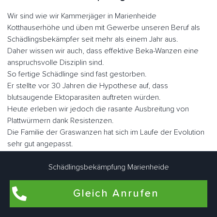
Wir sind wie wir Kammerjäger in Marienheide
Kotthauserhöhe und üben mit Gewerbe unseren Beruf als
Schädlingsbekämpfer seit mehr als einem Jahr aus.
Daher wissen wir auch, dass effektive Beka-Wanzen eine
anspruchsvolle Disziplin sind.
So fertige Schädlinge sind fast gestorben.
Er stellte vor 30 Jahren die Hypothese auf, dass
blutsaugende Ektoparasiten auftreten würden.
Heute erleben wir jedoch die rasante Ausbreitung von
Plattwürmern dank Resistenzen.
Die Familie der Graswanzen hat sich im Laufe der Evolution
sehr gut angepasst.
Er hat seine Flügel verloren, seinen Körper, was dazu
geführt hat, dass er sich in vielen Ecken und Winkeln
Schädlingsbekämpfung Marienheide
versteckt hat, sein Augenlicht ist verkümmert.
Nicht lectularius, daher der Name, den der Klecks malte.
Gleich Anrufen
Wenn Sie sie schnell betrachten, ähneln sie in Größe und
Fabe einem Apfel.