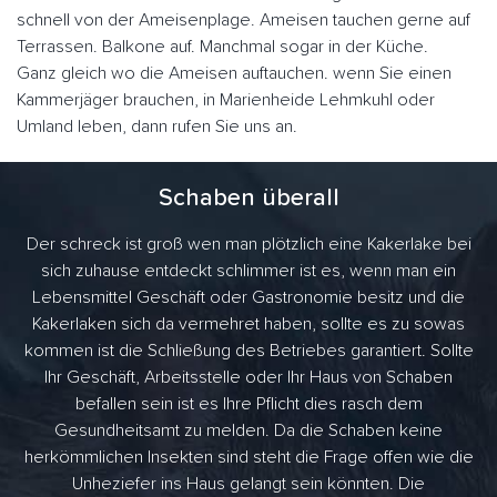
schnell von der Ameisenplage. Ameisen tauchen gerne auf
Terrassen. Balkone auf. Manchmal sogar in der Küche.
Ganz gleich wo die Ameisen auftauchen. wenn Sie einen
Kammerjäger brauchen, in Marienheide Lehmkuhl oder
Umland leben, dann rufen Sie uns an.
Schaben überall
Der schreck ist groß wen man plötzlich eine Kakerlake bei
sich zuhause entdeckt schlimmer ist es, wenn man ein
Lebensmittel Geschäft oder Gastronomie besitz und die
Kakerlaken sich da vermehret haben, sollte es zu sowas
kommen ist die Schließung des Betriebes garantiert. Sollte
Ihr Geschäft, Arbeitsstelle oder Ihr Haus von Schaben
befallen sein ist es Ihre Pflicht dies rasch dem
Gesundheitsamt zu melden. Da die Schaben keine
herkömmlichen Insekten sind steht die Frage offen wie die
Unheziefer ins Haus gelangt sein könnten. Die