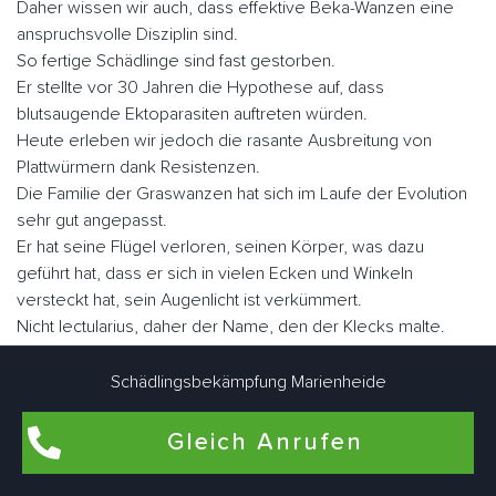
Daher wissen wir auch, dass effektive Beka-Wanzen eine
anspruchsvolle Disziplin sind.
So fertige Schädlinge sind fast gestorben.
Er stellte vor 30 Jahren die Hypothese auf, dass
blutsaugende Ektoparasiten auftreten würden.
Heute erleben wir jedoch die rasante Ausbreitung von
Plattwürmern dank Resistenzen.
Die Familie der Graswanzen hat sich im Laufe der Evolution
sehr gut angepasst.
Er hat seine Flügel verloren, seinen Körper, was dazu
geführt hat, dass er sich in vielen Ecken und Winkeln
versteckt hat, sein Augenlicht ist verkümmert.
Nicht lectularius, daher der Name, den der Klecks malte.
Wenn Sie sie schnell betrachten, ähneln sie in Größe und
Fabe einem Apfel.
Schädlingsbekämpfung Marienheide
Es gibt ungefähr fünf Millionen Parasiten, wenn sie nüchtern
sind, aber sie können eine Größe von fast einem Zoll
Gleich Anrufen
erreichen.