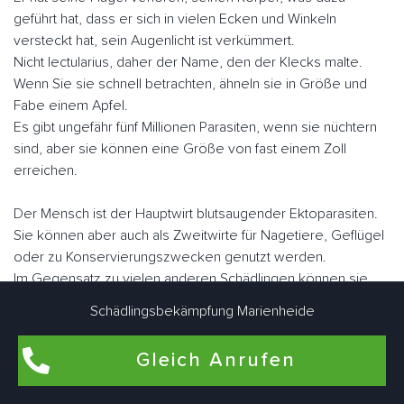
geführt hat, dass er sich in vielen Ecken und Winkeln
versteckt hat, sein Augenlicht ist verkümmert.
Nicht lectularius, daher der Name, den der Klecks malte.
Wenn Sie sie schnell betrachten, ähneln sie in Größe und
Fabe einem Apfel.
Es gibt ungefähr fünf Millionen Parasiten, wenn sie nüchtern
sind, aber sie können eine Größe von fast einem Zoll
erreichen.
Der Mensch ist der Hauptwirt blutsaugender Ektoparasiten.
Sie können aber auch als Zweitwirte für Nagetiere, Geflügel
oder zu Konservierungszwecken genutzt werden.
Im Gegensatz zu vielen anderen Schädlingen können sie
fliegen.
Schädlingsbekämpfung Marienheide
Sie "laufen" jedoch sehr schnell. Marienheide Lingeer
Schädlingsbekämpfungsexperten arbeiten eng zusammen,
Gleich Anrufen
um Bettwanzen bedarfsgerecht individuell zu bekämpfen.