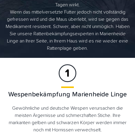
Tagen wirkt.
Wenn das mittelversetzte Futter jedoch nicht vollständig
gefressen wird und die Maus überlebt, wird sie gegen das
Medikament resistent. Schwer, aber nicht unmöglich. Haben
Sie unsere Rattenbekämpfungsexperten in Marienheide
Linge an Ihrer Seite, in Ihrem Haus wird es nie wieder eine
Rattenplage geben.
Wespenbekämpfung Marienheide Linge
Gewöhnliche und deutsche Wespen verursachen die
meisten Ärgernisse und schmerzhaften Stiche. Ihre
markanten gelben und schwarzen Körper werden immer
noch mit Hornissen verwechselt.